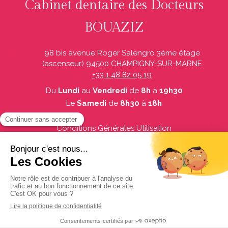
Cabinet dentaire des Docteurs
BOUAZIZ
98 bis avenue Roger Salengro 3ème étage
(ascenseur)
94500
CHAMPIGNY-SUR-MARNE
+33 1 48 82 05 19
Du
Lundi
au
Vendredi
de
8h
à
19h30
Le
Samedi
de
8h30
à
18h
Conditions Générales Utilisation
Mentions légales
Politique de confidentialité et charte cookie
Charte déontologique
Ordre national
Annuaires chirurgiens dentistes
Création par