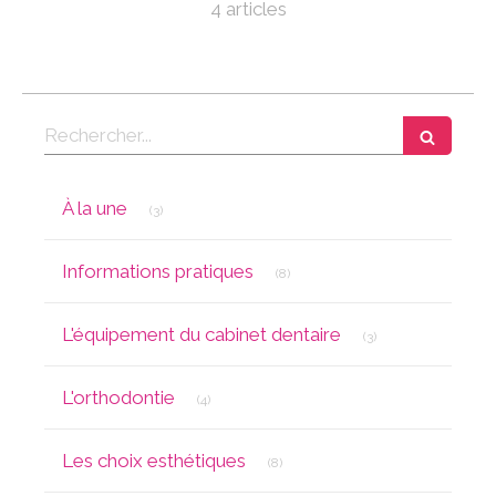
4 articles
Rechercher
Articles Count
À la une
(3)
Articles Count
Informations pratiques
(8)
Articles Count
L'équipement du cabinet dentaire
(3)
Articles Count
L'orthodontie
(4)
Articles Count
Les choix esthétiques
(8)