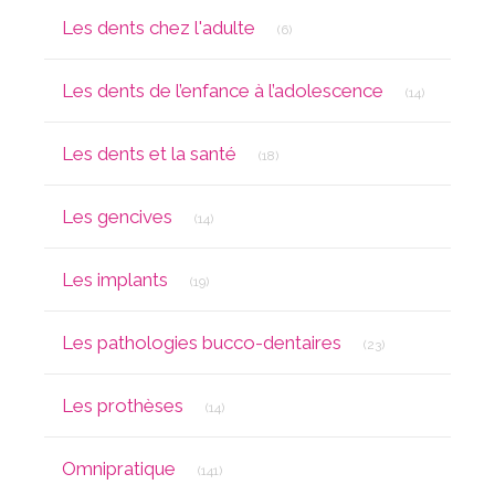
Articles Count
Les dents chez l'adulte
(6)
Articles Co
Les dents de l’enfance à l’adolescence
(14)
Articles Count
Les dents et la santé
(18)
Articles Count
Les gencives
(14)
Articles Count
Les implants
(19)
Articles Count
Les pathologies bucco-dentaires
(23)
Articles Count
Les prothèses
(14)
Articles Count
Omnipratique
(141)